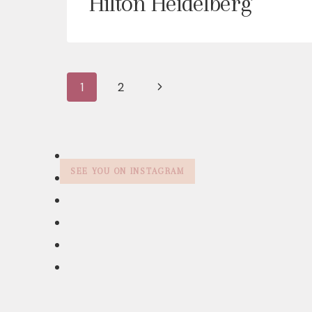
Hilton Heidelberg
Seitennavigation
Nächste
1
2
Seite
SEE YOU ON INSTAGRAM