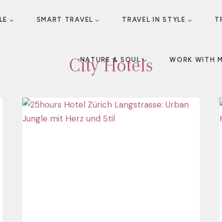
LE
SMART TRAVEL
TRAVEL IN STYLE
T
City Hotels
NATURE & SOUL
WORK WITH 