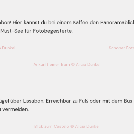
abon! Hier kannst du bei einem Kaffee den Panoramablick
 Must-See für Fotobegeisterte.
a Dunkel
Schöner Foto
Ankunft einer Tram © Alicia Dunkel
ügel über Lissabon. Erreichbar zu Fuß oder mit dem Bus N
u vermeiden.
Blick zum Castelo © Alicia Dunkel