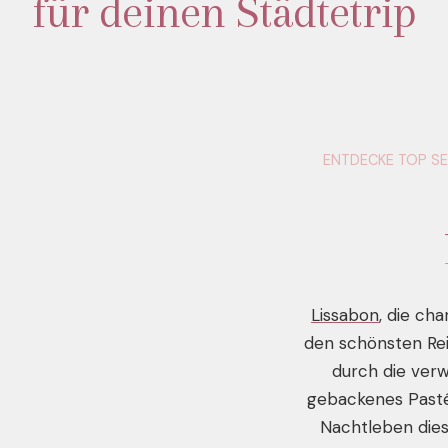
für deinen Städtetrip
ENTDECKE TOP SE
Lissabon
, die ch
den schönsten Rei
durch die verw
gebackenes Pasté
Nachtleben diese