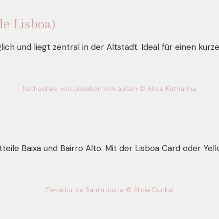
de Lisboa)
ich und liegt zentral in der Altstadt. Ideal für einen k
Kathedrale von Lissabon von außen © Alicia Katharina
teile Baixa und Bairro Alto. Mit der Lisboa Card oder Yel
Elevador de Santa Justa © Alicia Dunkel