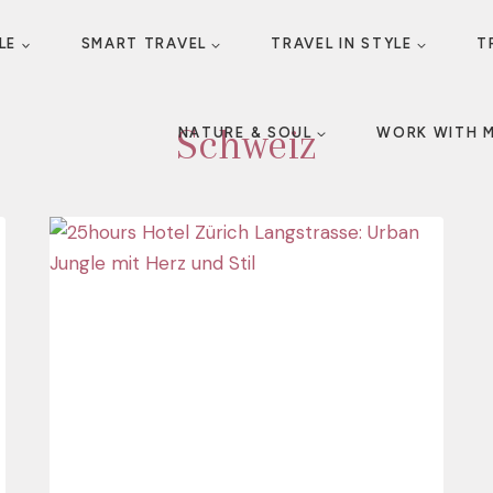
LE
SMART TRAVEL
TRAVEL IN STYLE
T
Schweiz
NATURE & SOUL
WORK WITH 