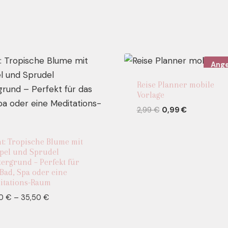
Ange
Reise Planner mobile
Vorlage
Ursprünglicher
Aktueller
2,99
€
0,99
€
Preis
Preis
war:
ist:
nt: Tropische Blume mit
2,99 €
0,99 €.
pel und Sprudel
tergrund – Perfekt für
Bad, Spa oder eine
itations-Raum
Preisspanne:
50
€
–
35,50
€
14,50 €
bis