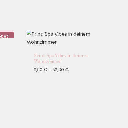
bot!
Print: Spa Vibes in deinem
Wohnzimmer
Preisspanne:
11,50
€
–
33,00
€
11,50 €
bis
33,00 €