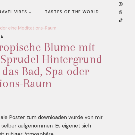
RAVEL VIBES
TASTES OF THE WORLD
 oder eine Meditations-Raum
ME
ropische Blume mit
Sprudel Hintergrund
r das Bad, Spa oder
tions-Raum
tale Poster zum downloaden wurde von mir
e selber aufgenommen. Es eigenet sich
mit ruhiger Atmosphäre