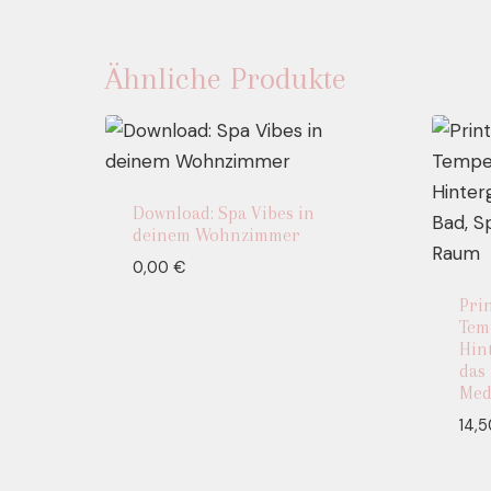
Ähnliche Produkte
Download: Spa Vibes in
deinem Wohnzimmer
0,00
€
Pri
Tem
Hin
das 
Med
14,