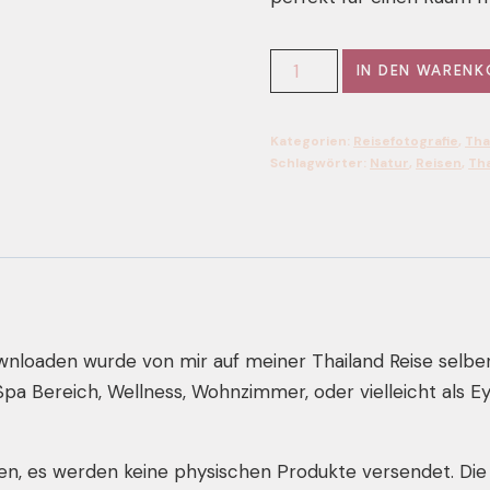
Download:
IN DEN WARENK
Tropische
Blume
Kategorien:
Reisefotografie
,
Tha
mit
Schlagwörter:
Natur
,
Reisen
,
Tha
Tempel
und
Sprudel
Hintergrund
-
Perfekt
nloaden wurde von mir auf meiner Thailand Reise selbe
für
a Bereich, Wellness, Wohnzimmer, oder vielleicht als Ey
das
Bad,
Spa
n, es werden keine physischen Produkte versendet. Die