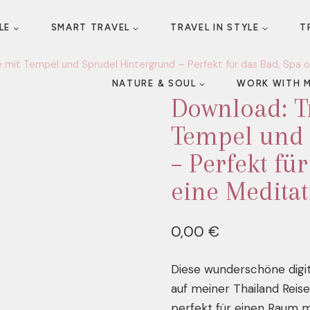
LE
SMART TRAVEL
TRAVEL IN STYLE
T
 mit Tempel und Sprudel Hintergrund – Perfekt für das Bad, Spa
NATURE & SOUL
WORK WITH 
Download: T
Tempel und 
– Perfekt fü
eine Medita
0,00
€
Diese wunderschöne digi
auf meiner Thailand Reis
perfekt für einen Raum 