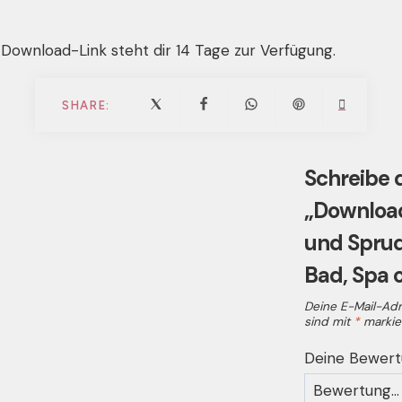
oder
eine
Download-Link steht dir 14 Tage zur Verfügung.
Meditations-
Raum
Menge
SHARE:
Schreibe d
„Download
und Sprud
Bad, Spa 
Deine E-Mail-Adre
sind mit
*
markie
Deine Bewer